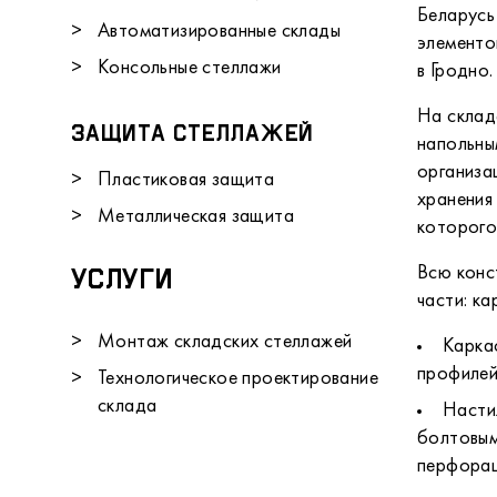
Беларусь
Автоматизированные склады
элементо
Консольные стеллажи
в Гродно.
На склад
Защита стеллажей
напольны
организа
Пластиковая защита
хранения
Металлическая защита
которого
Услуги
Всю конс
части: ка
Монтаж складских стеллажей
Карка
профилей
Технологическое проектирование
склада
Насти
болтовым
перфорац