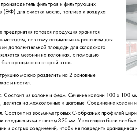
 производитель фильтров и фильтрующих
в (ЭФ) для очистки масла, топлива и воздуха
е предприятия готовая продукция хранится
м методом, поэтому оптимальным решением для
ции дополнительной площади для складского
 является
мезонин на колоннах
, с помощью
 был организован второй этаж.
трукцию можно разделить на 2 основные
ркас и настил.
с. Состоит из колонн и ферм. Сечение колонн 100 х 100 м
, делятся на межколонные и шаговые. Соединение колонн и
л. Состоит из восьмиметровых С-образных профилей шири
и соединениями с шагом 320 мм. У заказчика были особые 
ии и острых соединений, чтобы не повредить хранящиеся 