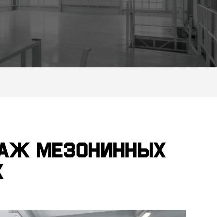
таж мезонинных
х