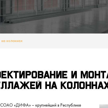
 на колоннах
оектирование и мон
еллажей на колонна
 СОАО «ДИФА» – крупнейший в Республике